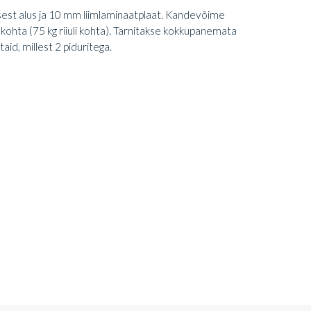
asest alus ja 10 mm liimlaminaatplaat. Kandevõime
 kohta (75 kg riiuli kohta). Tarnitakse kokkupanemata
aid, millest 2 piduritega.