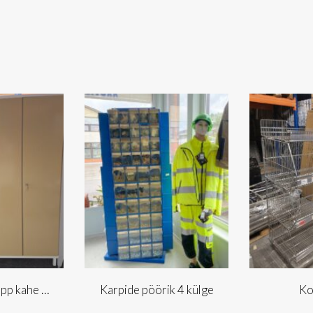
Garderoobikapp kahe uksega
Karpide pöörik 4 külge
Ko