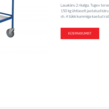
Lauakäru 2 riiuliga. Tugev ter
150 kg ühtlaselt jaotatud käru
sh. 4 tükki kummiga kaetud ratt
KÜSI PAKKUMIST