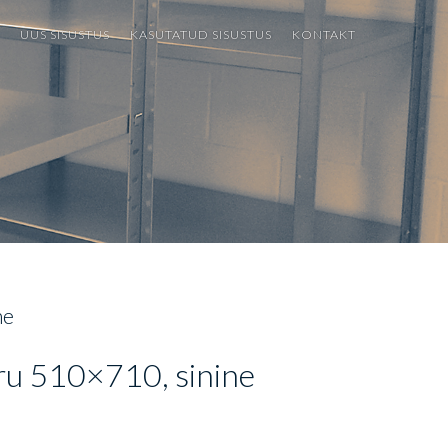
UUS SISUSTUS
KASUTATUD SISUSTUS
KONTAKT
Riiulid
Kasutatud riiulid
Metallkapid
Riidestanged
Kärud
Alekorvid
Muud
ne
ru 510×710, sinine