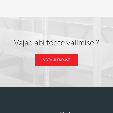
Vajad abi toote valimisel?
VÕTA ÜHENDUST