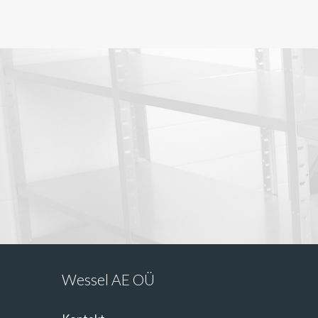
Wessel AE OÜ